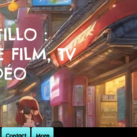
ILLO :
 FILM, TV
DÉO
Contact
More