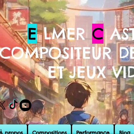
E
LMER
C
AST
COMPOSITEUR DE
ET
JEUX VI
À propos
Compositions
Performance
Blog