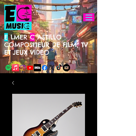
E
LMER
C
ASTILLO :
COMPOSITEUR DE FILM, TV
ET
JEUX VIDÉO