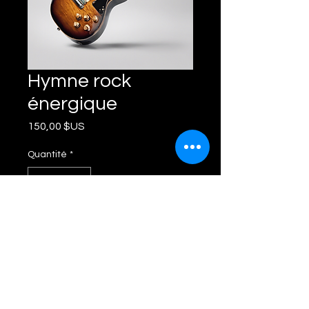
Hymne rock
énergique
Prix
150,00 $US
Quantité
*
Ajouter au panier
Composition rock puissante et 
exaltante