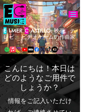
E
LMER
C
ASTILLO: 映画、テ
レビ、
ビデオゲームの作曲家
こんにちは！本日は
どのようなご用件で
しょうか？
情報をご記入いただけ