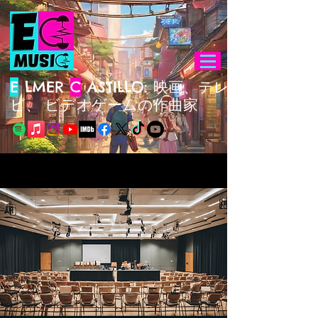
E
LMER
C
ASTILLO: 映画、テレ
ビ、
ビデオゲームの作曲家