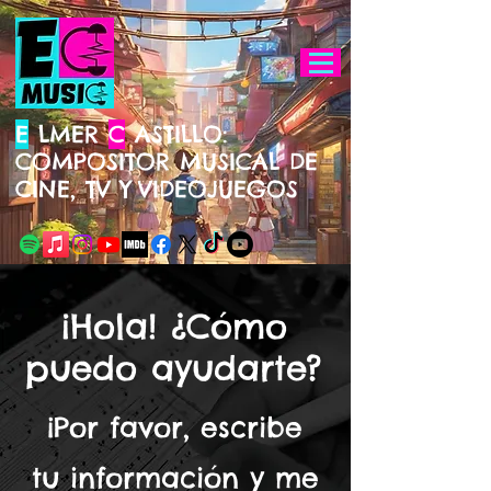
E
LMER
C
ASTILLO:
COMPOSITOR MUSICAL DE
CINE, TV Y
VIDEOJUEGOS
¡Hola! ¿Cómo
puedo ayudarte?
¡Por favor, escribe
tu información y me