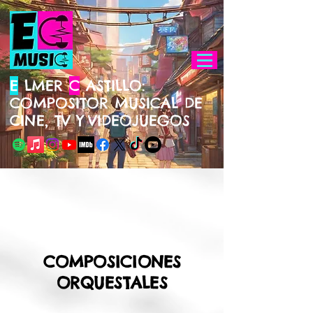
E
LMER
C
ASTILLO:
COMPOSITOR MUSICAL DE
CINE, TV Y
VIDEOJUEGOS
COMPOSICIONES
ORQUESTALES