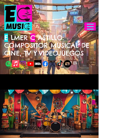
E
LMER
C
ASTILLO:
COMPOSITOR MUSICAL DE
CINE, TV Y
VIDEOJUEGOS