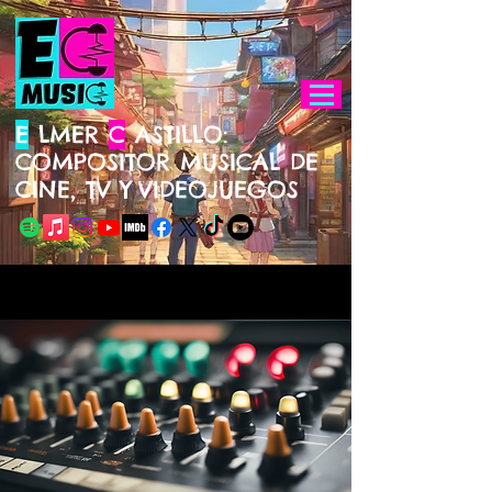
E
LMER
C
ASTILLO:
COMPOSITOR MUSICAL DE
CINE, TV Y
VIDEOJUEGOS