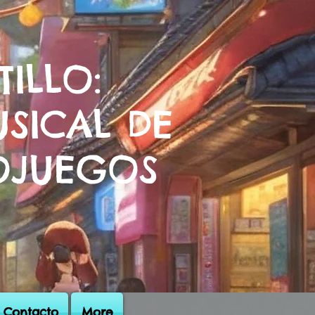
TILLO:
SICAL DE
OJUEGOS
Contacto
More