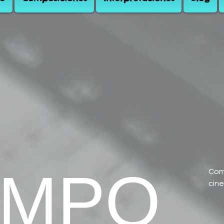
MPO
Com
cin