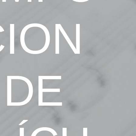
CION
 DE