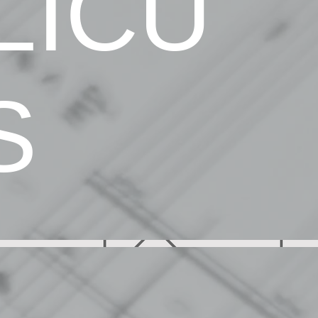
LÍCU
S