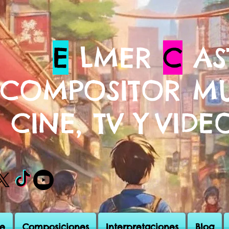
E
LMER
C
AS
COMPOSITOR MU
CINE, TV Y
VIDE
e
Composiciones
Interpretaciones
Blog