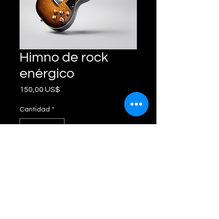
Himno de rock
enérgico
Precio
150,00 US$
Cantidad
*
Agregar al carrito
Composición de rock poderosa 
y edificante