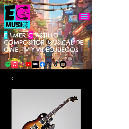
E
LMER
C
ASTILLO:
COMPOSITOR MUSICAL DE
CINE, TV Y
VIDEOJUEGOS